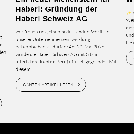
Haberl: Gründung der
✨ W
Haberl Schweiz AG
Wei
die
Wir freuen uns, einen bedeutenden Schritt in
und
t
unserer Unternehmensentwicklung
bes
n.
bekanntgeben zu dürfen: Am 20. Mai 2026
nden
wurde die Haberl Schweiz AG mit Sitz in
Interlaken (Kanton Bern) offiziell gegründet. Mit
diesem …
GANZEN ARTIKEL LESEN